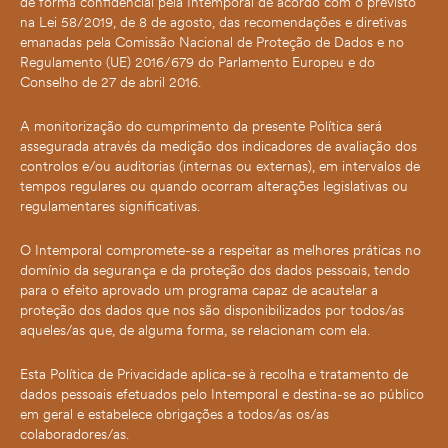
de forma confidencial pela Intemporal de acordo com o previsto
na Lei 58/2019, de 8 de agosto, das recomendações e diretivas
emanadas pela Comissão Nacional de Proteção de Dados e no
Regulamento (UE) 2016/679 do Parlamento Europeu e do
Conselho de 27 de abril 2016.
A monitorização do cumprimento da presente Política será
assegurada através da medição dos indicadores de avaliação dos
controlos e/ou auditorias (internas ou externas), em intervalos de
Necessário
tempos regulares ou quando ocorram alterações legislativas ou
Estes cookies
regulamentares significativas.
não são
facultativos.
São
O Intemporal compromete-se a respeitar as melhores práticas no
necessários
domínio da segurança e da proteção dos dados pessoais, tendo
para o
para o efeito aprovado um programa capaz de acautelar a
funcionamento
do sítio Web.
proteção dos dados que nos são disponibilizados por todos/as
aqueles/as que, de alguma forma, se relacionam com ela.
Estatísticas
Esta Política de Privacidade aplica-se à recolha e tratamento de
Para
dados pessoais efetuados pelo Intemporal e destina-se ao público
podermos
em geral e estabelece obrigações a todos/as os/as
melhorar a
colaboradores/as.
funcionalidade