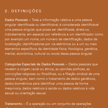
e a estrutura
do sítio Web,
com base na
2. DEFINIÇÕES
forma como o
sítio Web é
Dados Pessoais
– Toda a informação relativa a uma pessoa
utilizado.
singular identificada ou identificável; é considerada identificável
uma pessoa singular que possa ser identificada, direta ou
indiretamente, em especial por referência a um identificador como
Experiência
por exemplo um nome, um número de identificação, dados de
Para que o
nosso sítio Web
localização, identificadores por via eletrónica ou a um ou mais
tenha o melhor
elementos específicos da identidade física, fisiológica, genética,
desempenho
mental, económica, cultural ou social dessa pessoa singular.
possível
durante a sua
visita. Se
Categorias Especiais de Dados Pessoais
– Dados pessoais que
recusar estes
revelem a origem racial ou étnica, as opiniões políticas, as
cookies,
convicções religiosas ou filosóficas, ou a filiação sindical de uma
algumas
funcionalidades
pessoa singular, bem como o tratamento de dados genéticos,
desaparecerão
dados biométricos para identificar uma pessoa de forma
do sítio Web.
inequívoca, dados relativos à saúde ou dados relativos à vida
sexual ou orientação sexual.
Marketing
Tratamento
– É a operação ou um conjunto de operações
Ao partilhar os