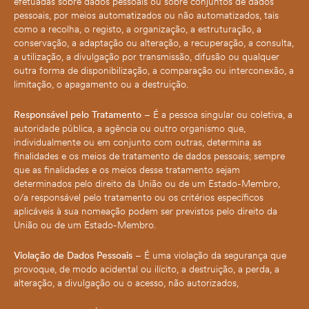
efetuadas sobre dados pessoais ou sobre conjuntos de dados
seus interesses
e
pessoais, por meios automatizados ou não automatizados, tais
comportamento
como a recolha, o registo, a organização, a estruturação, a
quando visita o
conservação, a adaptação ou alteração, a recuperação, a consulta,
nosso site,
a utilização, a divulgação por transmissão, difusão ou qualquer
aumenta a
possibilidade
outra forma de disponibilização, a comparação ou interconexão, a
de ver
limitação, o apagamento ou a destruição.
conteúdos e
ofertas
personalizados.
Responsável pelo Tratamento
– É a pessoa singular ou coletiva, a
autoridade pública, a agência ou outro organismo que,
individualmente ou em conjunto com outras, determina as
finalidades e os meios de tratamento de dados pessoais; sempre
que as finalidades e os meios desse tratamento sejam
determinados pelo direito da União ou de um Estado-Membro,
o/a responsável pelo tratamento ou os critérios específicos
aplicáveis à sua nomeação podem ser previstos pelo direito da
União ou de um Estado-Membro.
Violação de Dados Pessoais
– É uma violação da segurança que
provoque, de modo acidental ou ilícito, a destruição, a perda, a
alteração, a divulgação ou o acesso, não autorizados,