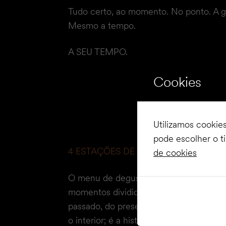
Tudo certo, ao momento. No ponto. A g
Mesmo a tempo.
A SEU TEMPO.
Cookies
Utilizamos cookie
pode escolher o t
4 ESTAÇÕES DE UM CICLO DE SABO
de cookies
O menu de degustação Intemporal, com
momentos divididos em 5 atos, é uma 
passado, do presente e do futuro; é o mar
o interior; é a história de um homem q