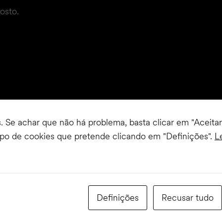
osto.
s. Se achar que não há problema, basta clicar em "Aceita
ipo de cookies que pretende clicando em "Definições".
L
RES SEM FIM
posto por 11
celebração do
Definições
Recusar tudo
 e a terra, o litoral e
ue é, ao mesmo