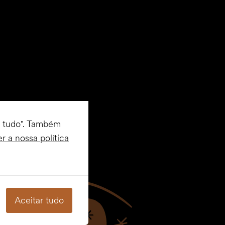
r tudo". Também
er a nossa política
Aceitar tudo