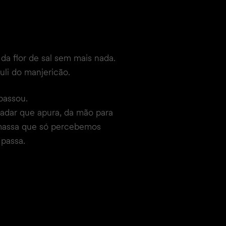
da flor de sal sem mais nada.
uli do manjericão.
passou.
adar que apura, da mão para
 massa que só percebemos
passa.