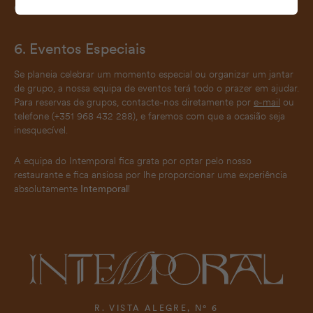
estiver ao seu alcance para atender às suas necessidades.
6. Eventos Especiais
Se planeia celebrar um momento especial ou organizar um jantar
de grupo, a nossa equipa de eventos terá todo o prazer em ajudar.
Para reservas de grupos, contacte-nos diretamente por
e-mail
ou
telefone (+351 968 432 288), e faremos com que a ocasião seja
inesquecível.
A equipa do Intemporal fica grata por optar pelo nosso
restaurante e fica ansiosa por lhe proporcionar uma experiência
absolutamente
Intemporal
!
R. VISTA ALEGRE, Nº 6