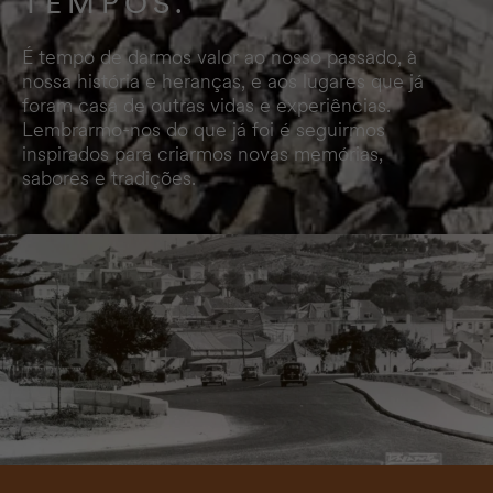
TEMPOS.
É tempo de darmos valor ao nosso passado, à
nossa história e heranças, e aos lugares que já
foram casa de outras vidas e experiências.
Lembrarmo-nos do que já foi é seguirmos
inspirados para criarmos novas memórias,
sabores e tradições.