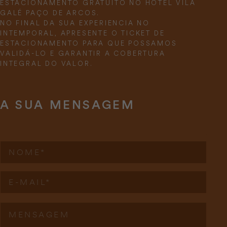
ESTACIONAMENTO GRATUITO NO HOTEL VILA
GALÉ PAÇO DE ARCOS.
NO FINAL DA SUA EXPERIENCIA NO
INTEMPORAL, APRESENTE O TICKET DE
ESTACIONAMENTO PARA QUE POSSAMOS
VALIDÁ-LO E GARANTIR A COBERTURA
INTEGRAL DO VALOR.
A SUA MENSAGEM
N
o
m
E
e
E
-
*
-
m
m
a
a
i
M
i
l
e
l
E
n