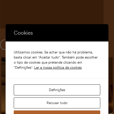
*
-
s
m
a
a
g
i
e
l
m
E
Cookies
-
m
a
ENVIAR
i
Utilizamos cookies. Se achar que não há problema,
l
basta clicar em "Aceitar tudo". Também pode escolher
o tipo de cookies que pretende clicando em
"Definições".
Ler a nossa política de cookies
Definições
Recusar tudo