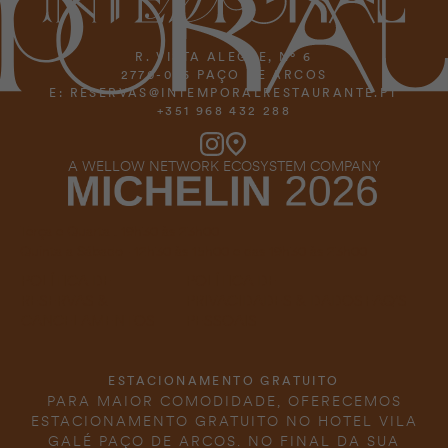
R. VISTA ALEGRE, Nº 6
2770-046 PAÇO DE ARCOS
E:
RESERVAS@INTEMPORALRESTAURANTE.PT
+351 968 432 288
A WELLOW NETWORK ECOSYSTEM COMPANY
Terça e Quarta . 19h30 às 23h00
Quinta a Sábado · 12h30 às 15h00 e das 19h30 às 23h00
POLÍTICA DE
POLÍTICA DE
FAQ’S
RESERVAS &
PRIVACIDADES & DADOS
CANCELAMENTOS
PESSOAIS
ESTACIONAMENTO GRATUITO
PARA MAIOR COMODIDADE, OFERECEMOS
ESTACIONAMENTO GRATUITO NO HOTEL VILA
GALÉ PAÇO DE ARCOS. NO FINAL DA SUA